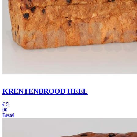
KRENTENBROOD HEEL
€
5
60
Bestel