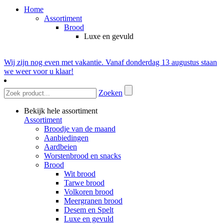
Home
Assortiment
Brood
Luxe en gevuld
Wij zijn nog even met vakantie. Vanaf donderdag 13 augustus staan
we weer voor u klaar!
Zoeken
Bekijk hele assortiment
Assortiment
Broodje van de maand
Aanbiedingen
Aardbeien
Worstenbrood en snacks
Brood
Wit brood
Tarwe brood
Volkoren brood
Meergranen brood
Desem en Spelt
Luxe en gevuld