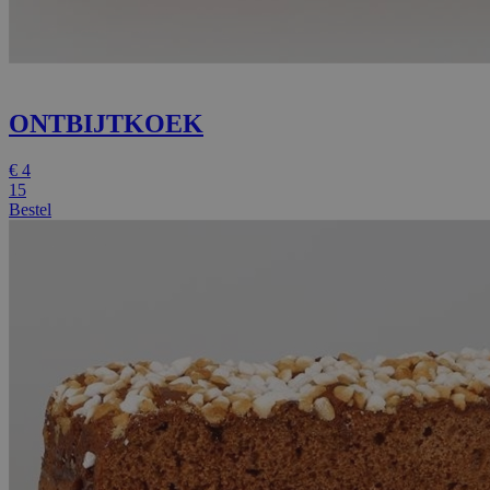
ONTBIJTKOEK
€
4
15
Bestel