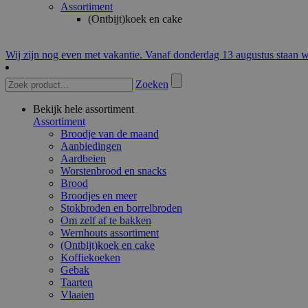
Assortiment
(Ontbijt)koek en cake
Wij zijn nog even met vakantie. Vanaf donderdag 13 augustus staan w
Zoeken
Bekijk hele assortiment
Assortiment
Broodje van de maand
Aanbiedingen
Aardbeien
Worstenbrood en snacks
Brood
Broodjes en meer
Stokbroden en borrelbroden
Om zelf af te bakken
Wernhouts assortiment
(Ontbijt)koek en cake
Koffiekoeken
Gebak
Taarten
Vlaaien