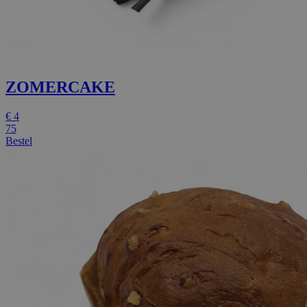
ZOMERCAKE
€
4
75
Bestel