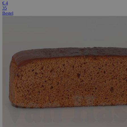
€
4
35
Bestel