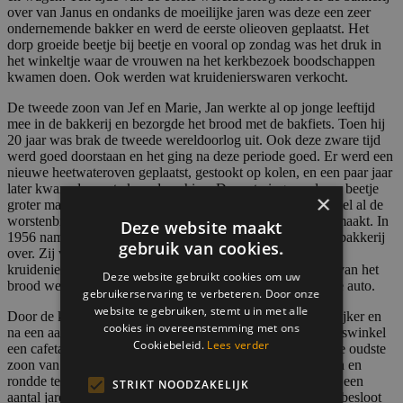
over van Janus en ondanks de moeilijke jaren was deze een zeer
ondernemende bakker en werd de eerste olieoven geplaatst. Het
dorp groeide beetje bij beetje en vooral op zondag was het druk in
het winkeltje waar de vrouwen na het kerkbezoek boodschappen
kwamen doen. Ook werden wat kruidenierswaren verkocht.
De tweede zoon van Jef en Marie, Jan werkte al op jonge leeftijd
mee in de bakkerij en bezorgde het brood met de bakfiets. Toen hij
20 jaar was brak de tweede wereldoorlog uit. Ook deze zware tijd
werd goed doorstaan en het ging na deze periode goed. Er werd een
nieuwe heetwateroven geplaatst, gestookt op kolen, en een paar jaar
later kwam de eerste kneedmachine. De sortering werd een beetje
×
groter maar was nog erg beperkt, maar sindsdien werden wel al de
worstenbroodjes, eierkoeken en de eerste koffiekoeken gemaakt. In
Deze website maakt
1956 nam Jan, die inmiddels getrouwd was met Nellie, de bakkerij
gebruik van cookies.
over. Zij verbouwden het pand en begonnen een echte
kruidenierswinkel bij de bakkerij, maar het overgrote deel van het
Deze website gebruikt cookies om uw
brood werd nog steeds thuis bezorgd, inmiddels wel met de auto.
gebruikerservaring te verbeteren. Door onze
website te gebruiken, stemt u in met alle
Door de komst van de supermarkten werd het steeds moeilijker en
cookies in overeenstemming met ons
na een aantal jaren begonnen zij in plaats van de kruidenierswinkel
Cookiebeleid.
Lees verder
een cafetaria naast de bakkerswinkel. Inmiddels was Jos, de oudste
zoon van Jan, in de bakkerij en de bezorging komen helpen en
rondde terwijl zijn bakkersopleiding af in Oudenbosch. Na een
STRIKT NOODZAKELIJK
aantal jaren besloot deze de bakkerij niet over te nemen en besloot