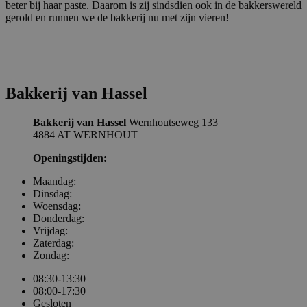
Naam
Aanbieder / Domein
Vervaldatum
beter bij haar paste. Daarom is zij sindsdien ook in de bakkerswereld
gerold en runnen we de bakkerij nu met zijn vieren!
ASP.NET_SessionId
Sessie
Microsoft Corporation
www.bakkerijvanhassel.nl
Bakkerij van Hassel
Bakkerij van Hassel
Wernhoutseweg 133
4884 AT WERNHOUT
Openingstijden:
Maandag:
Dinsdag:
Woensdag:
Donderdag:
Vrijdag:
Zaterdag:
Zondag:
08:30-13:30
08:00-17:30
Gesloten