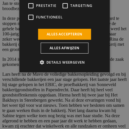
Jan te stoppen met de cafetaria en te stoppen met de
PRESTATIE
TARGETING
broodbezorging.
FUNCTIONEEL
In deze periode, eind jaren 70, besloot de jongste zoon Gerard te
stoppen met zijn studie en bakker te worden. Gerard volgde de
gehele bakkersopleiding en begon thuis te werken. In 1982 werd het
100-jarig bestaan gevierd en bloeide het bedrijf langzaam maar
ALLES ACCEPTEREN
zeker weer op. In 1983 nam Gerard samen met zijn vrouw Rina de
bakkerij over en groeide deze uit tot een zeer moderne bakkerij met
ALLES AFWIJZEN
een groot assortiment aan brood en gebak.
In 2014 is Lars, de jongste zoon van Gerard en Rina, bij in de zaak
DETAILS WEERGEVEN
gekomen.
Lars heeft na de Mavo de volledige bakkersopleiding gevolgd en bij
verschillende bakkerijen een jaar stage gelopen. Het laatste jaar heeft
Strikt noodzakelijk
Prestatie
hij stage gelopen in het EBIC, de proefbakkerij van Sonneveld
bakkerijgrondstoffen in Papendrecht. Daar heeft hij heel veel
Targeting
Functioneel
grondstoffenkennis opgedaan. Hierna heeft hij twee jaar bij Het
Bakhuys in Steenbergen gewerkt. Na al deze ervaringen vond hij
Strikt noodzakelijke cookies maken de
het weer tijd voor wat nieuws. Toen hebben we besloten om samen
kernfunctionaliteiten van de website mogelijk,
te gaan werken thuis in de bakkerij. Niet lang daarna kwam hij
zoals gebruikersaanmelding en accountbeheer.
Sabine tegen welke toen nog bezig was met haar studie. Na deze
De website kan niet goed worden gebruikt
afgerond te hebben en een paar jaar dit werk te hebben gedaan,
zonder de strikt noodzakelijke cookies.
kwam zij erachter dat winkelwerk en alle randzaken er omheen veel