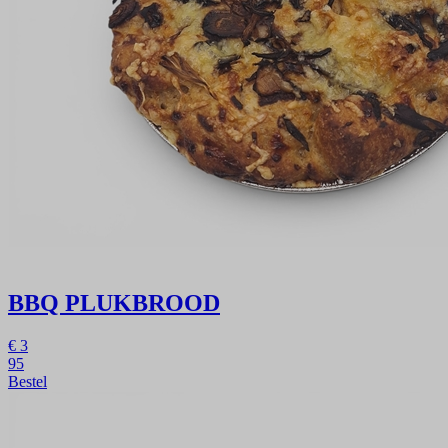
BBQ PLUKBROOD
€
3
95
Bestel