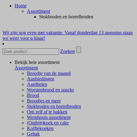
Home
Assortiment
Stokbroden en borrelbroden
Wij zijn nog even met vakantie. Vanaf donderdag 13 augustus staan
we weer voor u klaar!
Zoeken
Bekijk hele assortiment
Assortiment
Broodje van de maand
Aanbiedingen
Aardbeien
Worstenbrood en snacks
Brood
Broodjes en meer
Stokbroden en borrelbroden
Om zelf af te bakken
Wernhouts assortiment
(Ontbijt)koek en cake
Koffiekoeken
Gebak