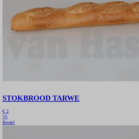
STOKBROOD TARWE
€
2
55
Bestel