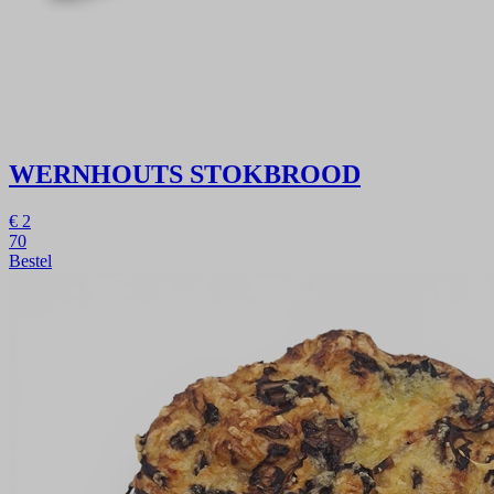
WERNHOUTS STOKBROOD
€
2
70
Bestel