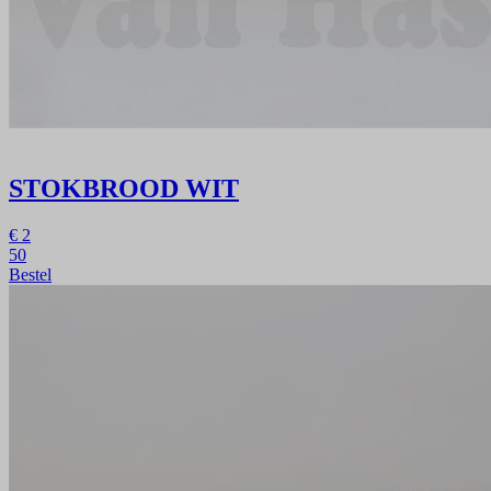
STOKBROOD WIT
€
2
50
Bestel