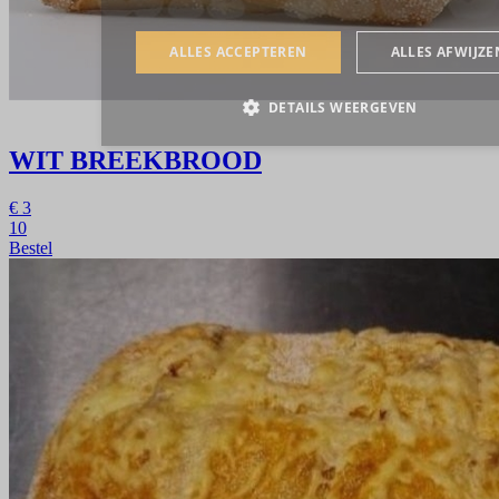
WIT BREEKBROOD
€
3
10
Bestel